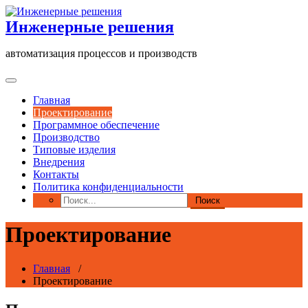
Перейти
к
Инженерные решения
содержимому
автоматизация процессов и производств
Главная
Проектирование
Программное обеспечение
Производство
Типовые изделия
Внедрения
Контакты
Политика конфиденциальности
Проектирование
Главная
/
Проектирование