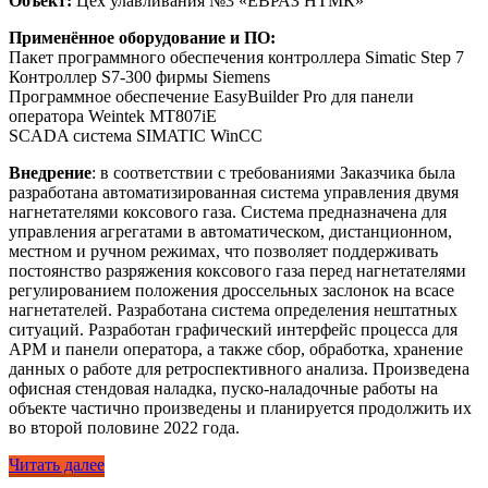
Объект:
Цех улавливания №3 «ЕВРАЗ НТМК»
Применённое оборудование и ПО:
Пакет программного обеспечения контроллера Simatic Step 7
Контроллер S7-300 фирмы Siemens
Программное обеспечение EasyBuilder Pro для панели
оператора Weintek MT807iE
SCADA система SIMATIC WinCC
Внедрение
: в соответствии с требованиями Заказчика была
разработана автоматизированная система управления двумя
нагнетателями коксового газа. Система предназначена для
управления агрегатами в автоматическом, дистанционном,
местном и ручном режимах, что позволяет поддерживать
постоянство разряжения коксового газа перед нагнетателями
регулированием положения дроссельных заслонок на всасе
нагнетателей. Разработана система определения нештатных
ситуаций. Разработан графический интерфейс процесса для
АРМ и панели оператора, а также сбор, обработка, хранение
данных о работе для ретроспективного анализа. Произведена
офисная стендовая наладка, пуско-наладочные работы на
объекте частично произведены и планируется продолжить их
во второй половине 2022 года.
Читать далее