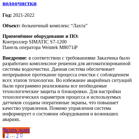
водоочистки
Год:
2021-2022
Объект:
больничный комплекс “Лахта”
Применённое оборудование и ПО:
Контроллер SIMATIC S7-1200
Панель оператора Weintek M8071iP
Внедрение
: в соответствии с требованиями Заказчика было
разработано комплексное решения для автоматизированной
системы водоочистки. Данная система обеспечивает
непрерывное протекание процесса очистки с соблюдением
всех этапов технологии. Во избежание аварийных ситуаций
были программно реализованы все необходимые
технологические защиты и блокировки. Для настройки
технологических параметров процесса и используемых
датчиков созданы оперативные экраны, что повышает
качество управления. Помимо управления система
информирует о состоянии оборудования и возникших
авариях.
Читать далее
Пагинация
1
2
…
7