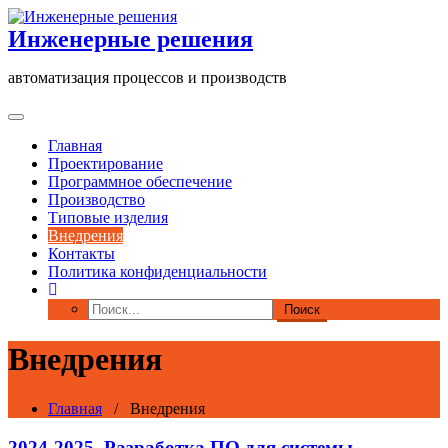
Перейти
к
Инженерные решения
содержимому
автоматизация процессов и производств
Главная
Проектирование
Программное обеспечение
Производство
Типовые изделия
Внедрения
Контакты
Политика конфиденциальности
Внедрения
Главная
/ Внедрения
2024-2025. Разработка ПО для системы