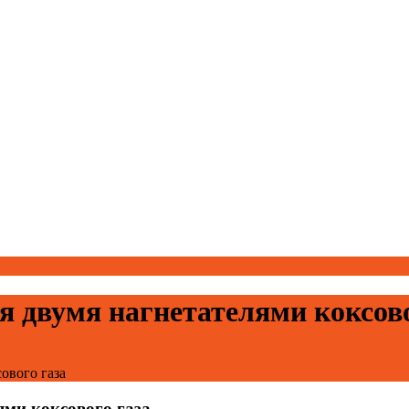
я двумя нагнетателями коксово
ового газа
ями коксового газа