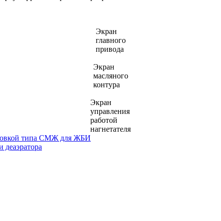
Экран
главного
привода
Экран
масляного
контура
Экран
управления
работой
нагнетателя
ановкой типа СМЖ для ЖБИ
и деаэратора