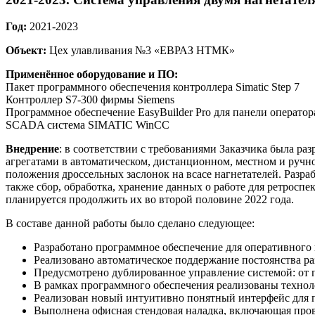
Год:
2021-2023
Объект:
Цех улавливания №3 «ЕВРАЗ НТМК»
Применённое оборудование и ПО:
Пакет программного обеспечения контроллера Simatic Step 7
Контроллер S7-300 фирмы Siemens
Программное обеспечение EasyBuilder Pro для панели операто
SCADA система SIMATIC WinCC
Внедрение
: в соответствии с требованиями Заказчика была ра
агрегатами в автоматическом, дистанционном, местном и ручн
положения дроссельных заслонок на всасе нагнетателей. Разра
также сбор, обработка, хранение данных о работе для ретросп
планируется продолжить их во второй половине 2022 года.
В составе данной работы было сделано следующее:
Разработано программное обеспечение для оперативного 
Реализовано автоматическое поддержание постоянства ра
Предусмотрено дублированное управление системой: от п
В рамках программного обеспечения реализованы технол
Реализован новый интуитивно понятный интерфейс для
Выполнена офисная стендовая наладка, включающая про