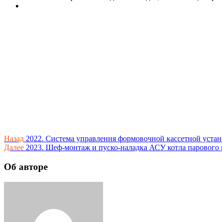
Навигация
Назад
2022. Система управления формовочной кассетной уст
Далее
2023. Шеф-монтаж и пуско-наладка АСУ котла парового 
по
записям
Об авторе