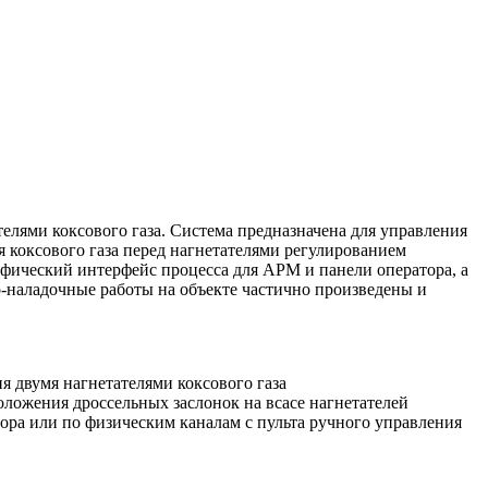
телями коксового газа. Система предназначена для управления
 коксового газа перед нагнетателями регулированием
афический интерфейс процесса для АРМ и панели оператора, а
ко-наладочные работы на объекте частично произведены и
я двумя нагнетателями коксового газа
оложения дроссельных заслонок на всасе нагнетателей
ора или по физическим каналам с пульта ручного управления