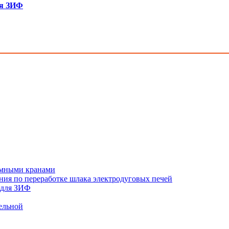
ля ЗИФ
ъёмными кранами
ния по переработке шлака электродуговых печей
 для ЗИФ
ельной