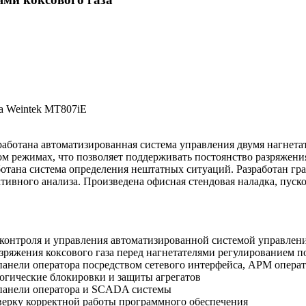
ра Weintek MT807iE
зработана автоматизированная система управления двумя нагнета
ом режимах, что позволяет поддерживать постоянство разряжения
ботана система определения нештатных ситуаций. Разработан гр
ективного анализа. Произведена офисная стендовая наладка, пус
контроля и управления автоматизированной системой управлени
зряжения коксового газа перед нагнетателями регулированием п
анели оператора посредством сетевого интерфейса, АРМ операт
огические блокировки и защиты агрегатов
 панели оператора и SCADA системы
верку корректной работы программного обеспечения