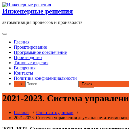
Перейти
к
Инженерные решения
содержимому
автоматизация процессов и производств
Главная
Проектирование
Программное обеспечение
Производство
Типовые изделия
Внедрения
Контакты
Политика конфиденциальности
2021-2023. Система управлени
Главная
/
Опыт сотрудников
/
2021-2023. Система управления двумя нагнетателями кокс
2021-2023. Система управления двумя нагнетател