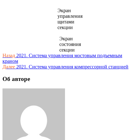
Экран
управления
щитами
секции
Экран
состояния
секции
Навигация
Назад
2021. Система управления мостовым подъемным
краном
по
Далее
2021. Система управления компрессорной станцией
записям
Об авторе