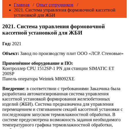
Главная
/
Опыт сотрудников
/
2021. Система управления формовочной кассетной
установкой для ЖБИ
2021. Система управления формовочной
кассетной установкой для ЖБИ
Год:
2021
Объект:
Завод по производству плит ООО «ЛСР. Стеновые»
Применённое оборудование и ПО:
Контроллер CPU 1512SP-1 PN для станции SIMATIC ET
200SP
Панель оператора Weintek M8092XE
Внедрение
: в соответствии с требованиями Заказчика была
разработана автоматизированная система управления
кассетной установкой формирования железобетонных
изделий (ЖБИ). Система предназначена для управления
перемещением и стягиванием секций кассетной установки с
последующим запуском термовлажностной обработки. В
системе предусмотрена возможность задания необходимого
температурного графика термовлажностной обработки,