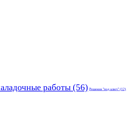
наладочные работы
(56)
Решения "под ключ"
(12)