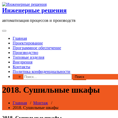
Перейти
к
Инженерные решения
содержимому
автоматизация процессов и производств
Главная
Проектирование
Программное обеспечение
Производство
Типовые изделия
Внедрения
Контакты
Политика конфиденциальности
2018. Сушильные шкафы
Главная
/
Монтаж
/
2018. Сушильные шкафы
2018. Сушильные шкафы