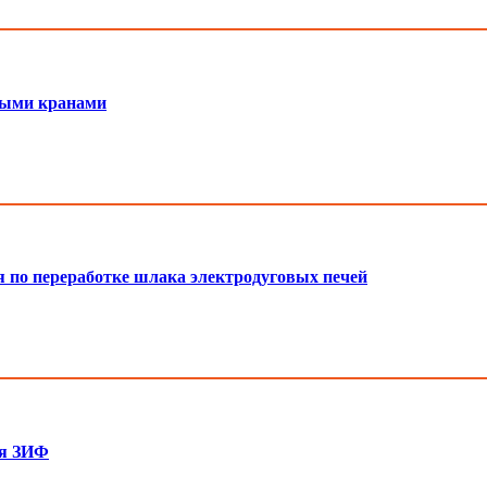
мными кранами
я по переработке шлака электродуговых печей
ля ЗИФ