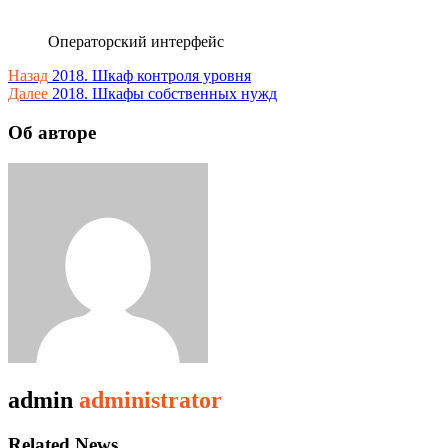
Операторский интерфейс
Навигация
Назад
2018. Шкаф контроля уровня
Далее
2018. Шкафы собственных нужд
по
записям
Об авторе
admin
administrator
Related News