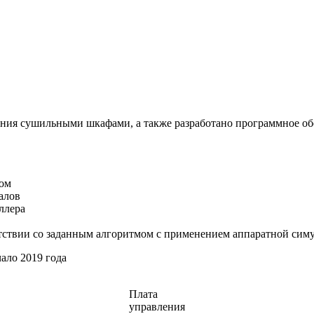
ния сушильными шкафами, а также разработано программное обе
фом
алов
ллера
етствии со заданным алгоритмом с применением аппаратной сим
ало 2019 года
Плата
управления