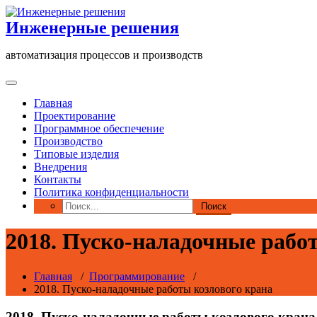
Перейти
к
Инженерные решения
содержимому
автоматизация процессов и производств
Главная
Проектирование
Программное обеспечение
Производство
Типовые изделия
Внедрения
Контакты
Политика конфиденциальности
2018. Пуско-наладочные рабо
Главная
/
Программирование
/
2018. Пуско-наладочные работы козлового крана
2018. Пуско-наладочные работы козлового крана