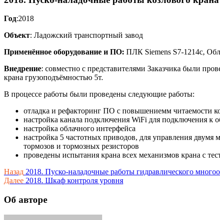
Год
:2018
Объект
: Ладожский транспортный завод
Применённое оборудование и ПО:
ПЛК Siemens S7-1214c, Обла
Внедрение
: совместно с представителями Заказчика были про
крана грузоподъёмностью 5т.
В процессе работы были проведены следующие работы:
отладка и рефакторинг ПО с повышениемм читаемости к
настройка канала подключения WiFi для подключения к 
настройка облачного интерфейса
настройка 5 частотных приводов, для управления двумя
тормозов и тормозных резисторов
проведены испытания крана всех механизмов крана с те
Навигация
Назад
2018. Пуско-наладочные работы гидравлического много
Далее
2018. Шкаф контроля уровня
по
записям
Об авторе