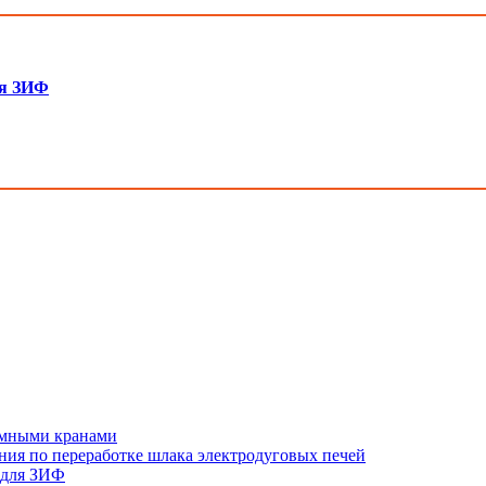
ля ЗИФ
ъёмными кранами
ния по переработке шлака электродуговых печей
 для ЗИФ