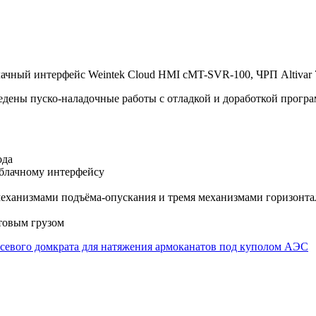
чный интерфейс Weintek Cloud HMI cMT-SVR-100, ЧРП Altivar 7
ведены пуско-наладочные работы с отладкой и доработкой прогр
ода
облачному интерфейсу
 механизмами подъёма-опускания и тремя механизмами горизон
стовым грузом
осевого домкрата для натяжения армоканатов под куполом АЭС