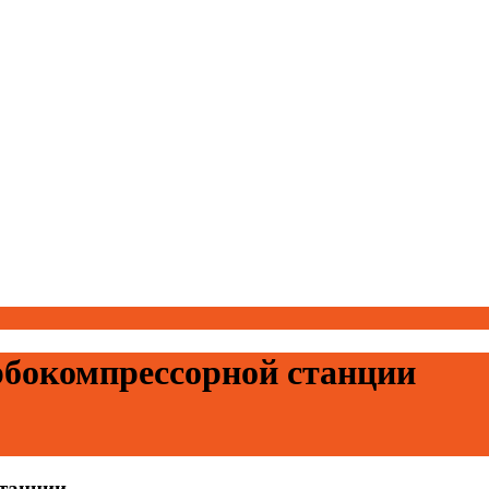
рбокомпрессорной станции
станции