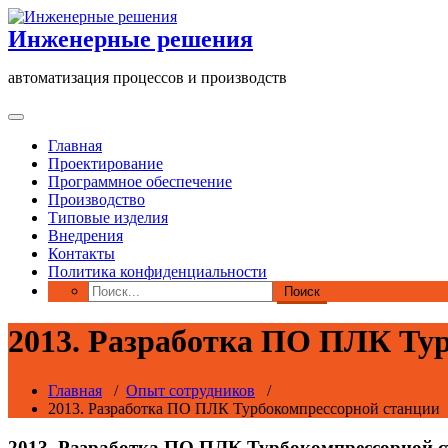
Перейти
к
Инженерные решения
содержимому
автоматизация процессов и производств
Главная
Проектирование
Программное обеспечение
Производство
Типовые изделия
Внедрения
Контакты
Политика конфиденциальности
2013. Разработка ПО ПЛК Ту
Главная
/
Опыт сотрудников
/
2013. Разработка ПО ПЛК Турбокомпрессорной станции
2013. Разработка ПО ПЛК Турбокомпрессорной 