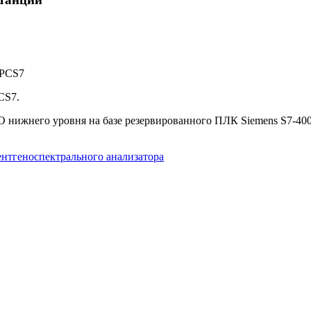
 PCS7
CS7.
О нижнего уровня на базе резервированного ПЛК Siemens S7-4
нтгеноспектрального анализатора