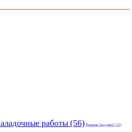
наладочные работы
(56)
Решения "под ключ"
(12)