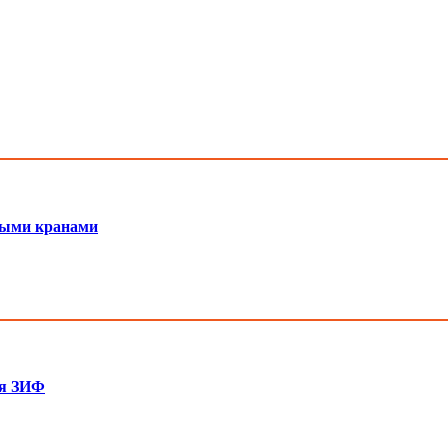
мными кранами
ля ЗИФ